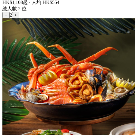
HK$
1,108
起 · 人均 HK$
554
總人數
2
位
2
−
+