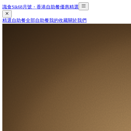
識食Sik6
8
月號・香港自助餐優惠精選
精選自助餐
全部自助餐
我的收藏
關於我們