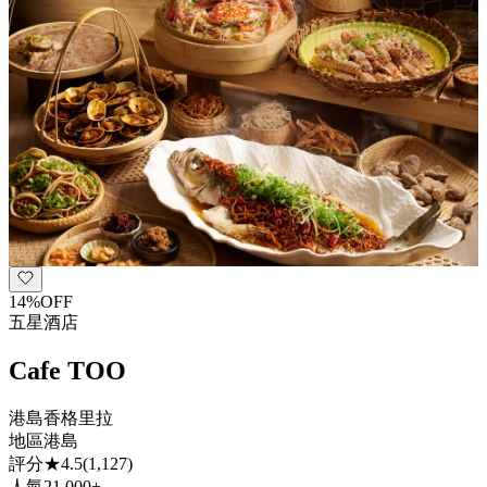
14
%
OFF
五星酒店
Cafe TOO
港島香格里拉
地區
港島
評分
★
4.5
(
1,127
)
人氣
21,000+