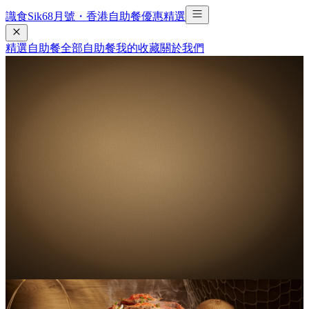
識食Sik6
8
月號・香港自助餐優惠精選
精選自助餐
全部自助餐
我的收藏
關於我們