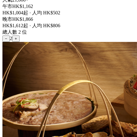
午市
HK$
1,162
HK$
1,004
起 · 人均 HK$
502
晚市
HK$
1,866
HK$
1,612
起 · 人均 HK$
806
總人數
2
位
2
−
+