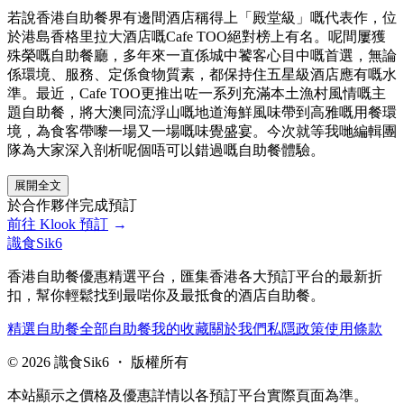
若說香港自助餐界有邊間酒店稱得上「殿堂級」嘅代表作，位
於港島香格里拉大酒店嘅Cafe TOO絕對榜上有名。呢間屢獲
殊榮嘅自助餐廳，多年來一直係城中饕客心目中嘅首選，無論
係環境、服務、定係食物質素，都保持住五星級酒店應有嘅水
準。最近，Cafe TOO更推出咗一系列充滿本土漁村風情嘅主
題自助餐，將大澳同流浮山嘅地道海鮮風味帶到高雅嘅用餐環
境，為食客帶嚟一場又一場嘅味覺盛宴。今次就等我哋編輯團
隊為大家深入剖析呢個唔可以錯過嘅自助餐體驗。
展開全文
於合作夥伴完成預訂
前往
Klook
預訂
→
識食Sik6
香港自助餐優惠精選平台，匯集香港各大預訂平台的最新折
扣，幫你輕鬆找到最啱你及最抵食的酒店自助餐。
精選自助餐
全部自助餐
我的收藏
關於我們
私隱政策
使用條款
©
2026
識食Sik6 ・ 版權所有
本站顯示之價格及優惠詳情以各預訂平台實際頁面為準。