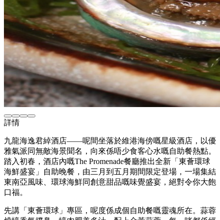
詳情
九龍海逸君綽酒店——呢間坐落於維港海傍嘅星級酒店，以優
雅氣派同無敵海景聞名，向來係唔少食客心水嘅自助餐熱點。
踏入初春，酒店內嘅The Promenade餐廳推出全新「東薈環球
海鮮盛宴」自助晚餐，由三月到五月期間限定登場，一場集結
東南亞風味、環球海鮮同創意甜品嘅味覺盛宴，絕對令你大飽
口福。
先講「東薈環球」專區，呢度係成個自助餐嘅靈魂所在。蒜蓉