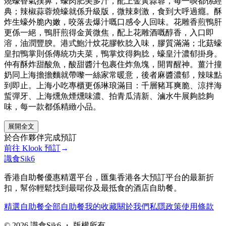
燒蠔香氣撲鼻，蠔肉肥美多汁，配上金黃蒜蓉，每一啖都係經
典；辣椒蒜蓉燒蠔就係升級版，微辣刺激，食到大呼過癮。酥
炸生蠔外脆內嫩，咬落去爆汁嘅口感令人回味。花雕香煎鴨肝
更係一絕，鴨肝煎得金黃微焦，配上花雕酒嘅醇香，入口即
溶，油潤豐腴。港式鮑汁炆花膠軟腍入味，膠質滿滿；北菇蠔
皇扣鴨掌則係傳統功夫菜，鴨掌炆得夠腍，蠔皇汁濃郁掛身。
仲有酥炸甜酸魚，酸甜醬汁包裹住炸魚塊，開胃醒神。薑汁撞
奶同上海擔擔麵就帶嚟一絲家常暖意，後者麻醬濃郁，辣味點
到即止。上海小吃專櫃更係琳琅滿目：千層豬耳爽脆、涼拌海
蜇彈牙、上海燻魚煙燻味濃、拍青瓜清新、滷水牛展夠腍夠
味，每一款都係精緻小品。
展開全文
於合作夥伴完成預訂
前往
Klook
預訂
→
識食Sik6
香港自助餐優惠精選平台，匯集香港各大預訂平台的最新折
扣，幫你輕鬆找到最啱你及最抵食的酒店自助餐。
精選自助餐
全部自助餐
我的收藏
關於我們
私隱政策
使用條款
©
2026
識食Sik6 ・ 版權所有