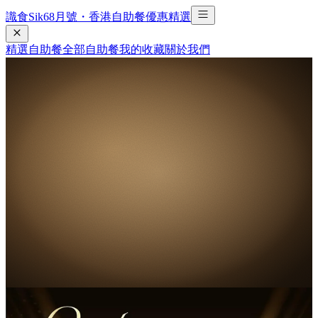
識食Sik6
8
月號・香港自助餐優惠精選
精選自助餐
全部自助餐
我的收藏
關於我們