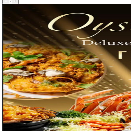
2
−
+