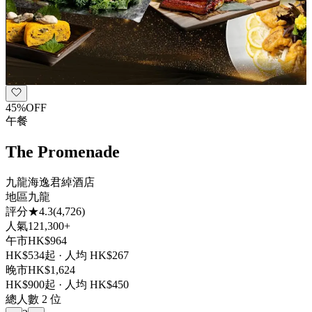
45
%
OFF
午餐
The Promenade
九龍海逸君綽酒店
地區
九龍
評分
★
4.3
(
4,726
)
人氣
121,300+
午市
HK$
964
HK$
534
起 · 人均 HK$
267
晚市
HK$
1,624
HK$
900
起 · 人均 HK$
450
總人數
2
位