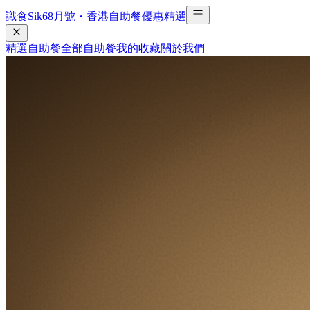
識食Sik6
8
月號・香港自助餐優惠精選
精選自助餐
全部自助餐
我的收藏
關於我們