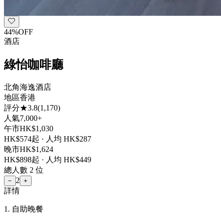
44
%
OFF
酒店
綠怡咖啡廳
北角海逸酒店
地區
香港
評分
★
3.8
(
1,170
)
人氣
7,000+
午市
HK$
1,030
HK$
574
起 · 人均 HK$
287
晚市
HK$
1,624
HK$
898
起 · 人均 HK$
449
總人數
2
位
2
−
+
詳情
1. 自助晚餐