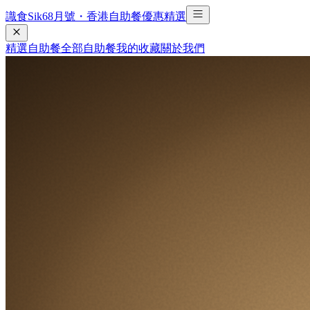
識食Sik6
8
月號・香港自助餐優惠精選
精選自助餐
全部自助餐
我的收藏
關於我們