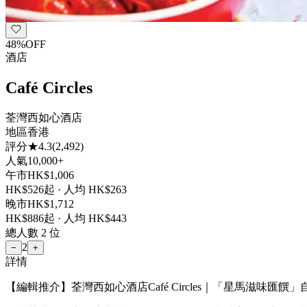
48
%
OFF
酒店
Café Circles
荃灣西如心酒店
地區
香港
評分
★
4.3
(
2,492
)
人氣
10,000+
午市
HK$
1,006
HK$
526
起 · 人均 HK$
263
晚市
HK$
1,712
HK$
886
起 · 人均 HK$
443
總人數
2
位
2
−
+
詳情
【編輯推介】荃灣西如心酒店Café Circles｜「星馬滋味匯