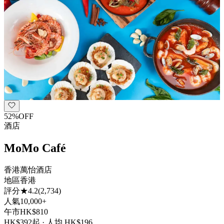
52
%
OFF
酒店
MoMo Café
香港萬怡酒店
地區
香港
評分
★
4.2
(
2,734
)
人氣
10,000+
午市
HK$
810
HK$
392
起 · 人均 HK$
196