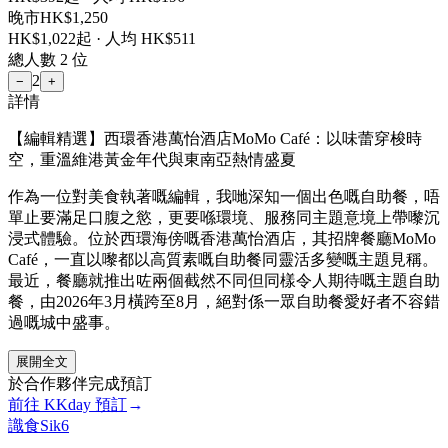
晚市
HK$
1,250
HK$
1,022
起 · 人均 HK$
511
總人數
2
位
2
−
+
詳情
【編輯精選】西環香港萬怡酒店MoMo Café：以味蕾穿梭時
空，重溫維港黃金年代與東南亞熱情盛夏
作為一位對美食執著嘅編輯，我哋深知一個出色嘅自助餐，唔
單止要滿足口腹之慾，更要喺環境、服務同主題意境上帶嚟沉
浸式體驗。位於西環海傍嘅香港萬怡酒店，其招牌餐廳MoMo
Café，一直以嚟都以高質素嘅自助餐同靈活多變嘅主題見稱。
最近，餐廳就推出咗兩個截然不同但同樣令人期待嘅主題自助
餐，由2026年3月橫跨至8月，絕對係一眾自助餐愛好者不容錯
過嘅城中盛事。
展開全文
於合作夥伴完成預訂
前往
KKday
預訂
→
識食Sik6