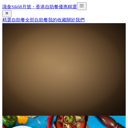
識食Sik6
8
月號・香港自助餐優惠精選
精選自助餐
全部自助餐
我的收藏
關於我們