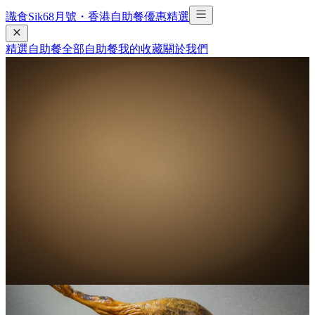
識食Sik6
8
月號・香港自助餐優惠精選
精選自助餐
全部自助餐
我的收藏
關於我們