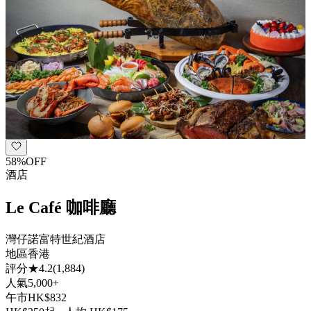
58
%
OFF
酒店
Le Café 咖啡廳
灣仔諾富特世紀酒店
地區
香港
評分
★
4.2
(
1,884
)
人氣
5,000+
午市
HK$
832