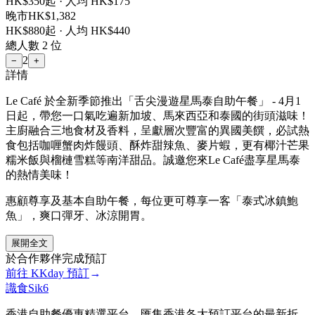
HK$
350
起 · 人均 HK$
175
晚市
HK$
1,382
HK$
880
起 · 人均 HK$
440
總人數
2
位
2
−
+
詳情
Le Café 於全新季節推出「舌尖漫遊星馬泰自助午餐」 - 4月1
日起，帶您一口氣吃遍新加坡、馬來西亞和泰國的街頭滋味！
主廚融合三地食材及香料，呈獻層次豐富的異國美饌，必試熱
食包括咖喱蟹肉炸饅頭、酥炸甜辣魚、麥片蝦，更有椰汁芒果
糯米飯與榴槤雪糕等南洋甜品。誠邀您來Le Café盡享星馬泰
的熱情美味！
惠顧尊享及基本自助午餐，每位更可尊享一客「泰式冰鎮鮑
魚」，爽口彈牙、冰涼開胃。
展開全文
於合作夥伴完成預訂
前往
KKday
預訂
→
識食Sik6
香港自助餐優惠精選平台，匯集香港各大預訂平台的最新折