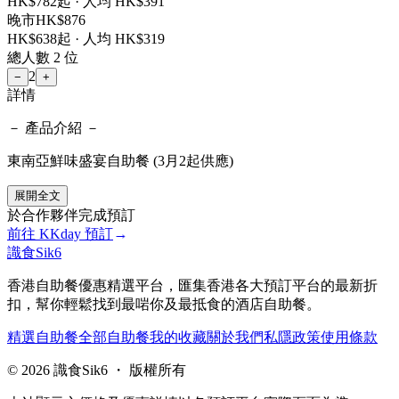
HK$
782
起 · 人均 HK$
391
晚市
HK$
876
HK$
638
起 · 人均 HK$
319
總人數
2
位
2
−
+
詳情
－ 產品介紹 －
東南亞鮮味盛宴自助餐 (3月2起供應)
展開全文
於合作夥伴完成預訂
前往
KKday
預訂
→
識食Sik6
香港自助餐優惠精選平台，匯集香港各大預訂平台的最新折
扣，幫你輕鬆找到最啱你及最抵食的酒店自助餐。
精選自助餐
全部自助餐
我的收藏
關於我們
私隱政策
使用條款
©
2026
識食Sik6 ・ 版權所有