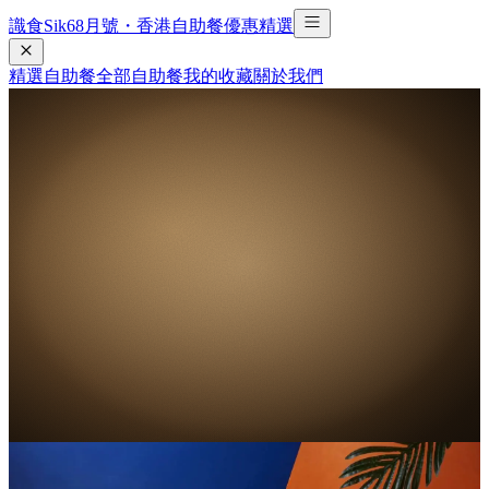
識食Sik6
8
月號・香港自助餐優惠精選
精選自助餐
全部自助餐
我的收藏
關於我們