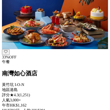
33
%
OFF
午餐
南灣如心酒店
黃竹坑 I-O-N
地區
港島
評分
★
4.3
(
1,251
)
人氣
3,000+
午市
HK$
1,162