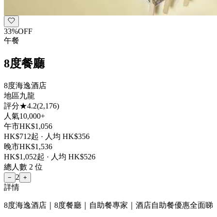
33
%
OFF
午餐
8度餐廳
8度海逸酒店
地區
九龍
評分
★
4.2
(
2,176
)
人氣
10,000+
午市
HK$
1,056
HK$
712
起 · 人均 HK$
356
晚市
HK$
1,536
HK$
1,052
起 · 人均 HK$
526
總人數
2
位
2
−
+
詳情
8度海逸酒店｜8度餐廳｜自助餐專家｜酒店自助餐優惠全面睇