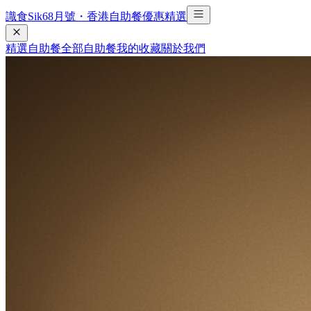
識食Sik6
8
月號・香港自助餐優惠精選
精選自助餐
全部自助餐
我的收藏
關於我們