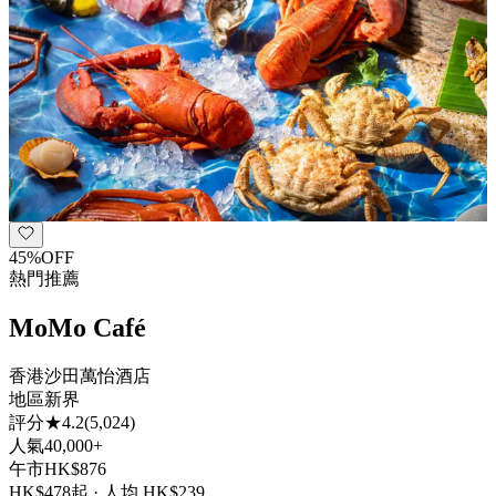
45
%
OFF
熱門推薦
MoMo Café
香港沙田萬怡酒店
地區
新界
評分
★
4.2
(
5,024
)
人氣
40,000+
午市
HK$
876
HK$
478
起 · 人均 HK$
239