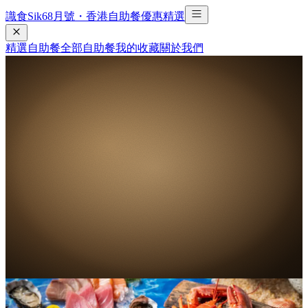
識食Sik6
8
月號・香港自助餐優惠精選
精選自助餐
全部自助餐
我的收藏
關於我們