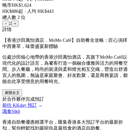
晚市
HK$
1,624
HK$
886
起 · 人均 HK$
443
總人數
2
位
2
−
+
詳情
【香港沙田萬怡酒店．MoMo Café】自助餐全攻略：匠心演繹
中西薈萃，味蕾盛宴新體驗
位處沙田核心地帶的香港沙田萬怡酒店，其旗下MoMo Café以
現代化的設計語言，為饕客打造一個融合優雅與活力的用餐空
間。步入餐廳，時尚的裝潢與柔和燈光相互交織，營造出舒適
宜人的氛圍，無論是家庭聚會、好友歡聚，還是商務宴請，都
能在此享受愜意的用餐時光。
展開全文
於合作夥伴完成預訂
前往
KKday
預訂
→
識食Sik6
香港自助餐優惠精選平台，匯集香港各大預訂平台的最新折
扣，幫你輕鬆找到最啱你及最抵食的酒店自助餐。